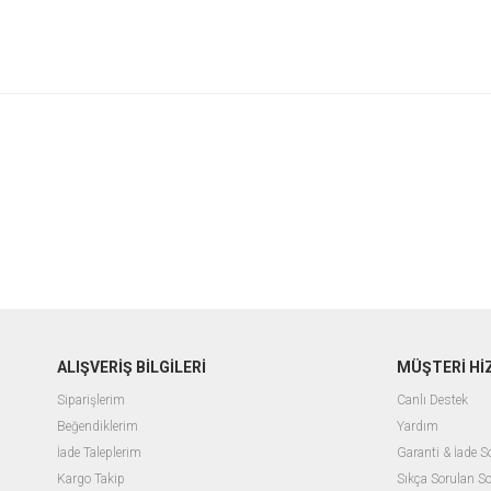
ALIŞVERİŞ BİLGİLERİ
MÜŞTERİ Hİ
Siparişlerim
Canlı Destek
Beğendiklerim
Yardım
İade Taleplerim
Garanti & İade 
Kargo Takip
Sıkça Sorulan So