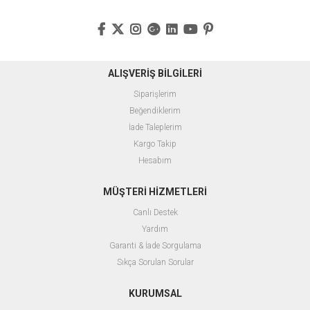
ALIŞVERİŞ BİLGİLERİ
Siparişlerim
Beğendiklerim
İade Taleplerim
Kargo Takip
Hesabım
MÜŞTERİ HİZMETLERİ
Canlı Destek
Yardım
Garanti & İade Sorgulama
Sıkça Sorulan Sorular
KURUMSAL