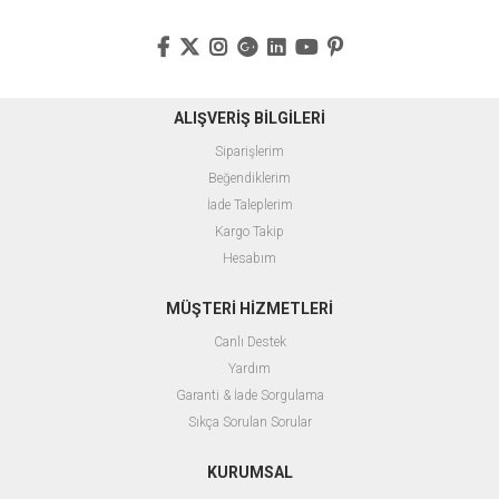
ALIŞVERİŞ BİLGİLERİ
Siparişlerim
Beğendiklerim
İade Taleplerim
Kargo Takip
Hesabım
MÜŞTERİ HİZMETLERİ
Canlı Destek
Yardım
Garanti & İade Sorgulama
Sıkça Sorulan Sorular
KURUMSAL