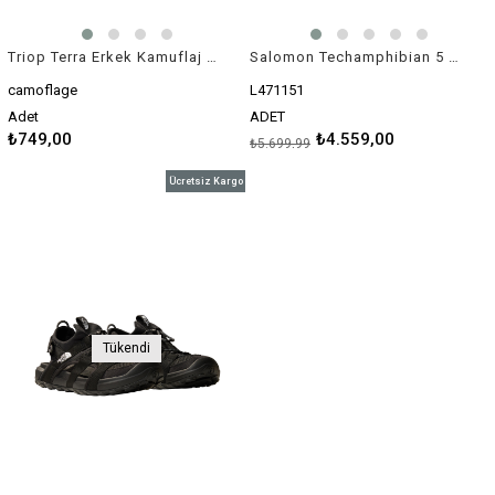
Triop Terra Erkek Kamuflaj Sandalet
Salomon Techamphibian 5 Erkek Su Ayakkabısı Siyah
camoflage
L471151
Adet
ADET
₺749,00
₺4.559,00
₺5.699,99
Ücretsiz Kargo
Tükendi