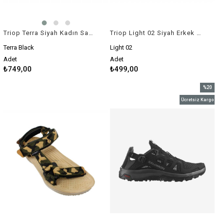
Triop Terra Siyah Kadın Sandalet
Triop Light 02 Siyah Erkek Sandalet
Terra Black
Light 02
Adet
Adet
₺749,00
₺499,00
%20
İndirim
Ücretsiz Kargo
%20İnd