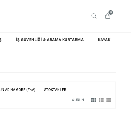
0
Ş
İŞ GÜVENLİĞİ & ARAMA KURTARMA
KAYAK
ÜN ADINA GÖRE (Z<A)
STOKTAKILER
4 ÜRÜN