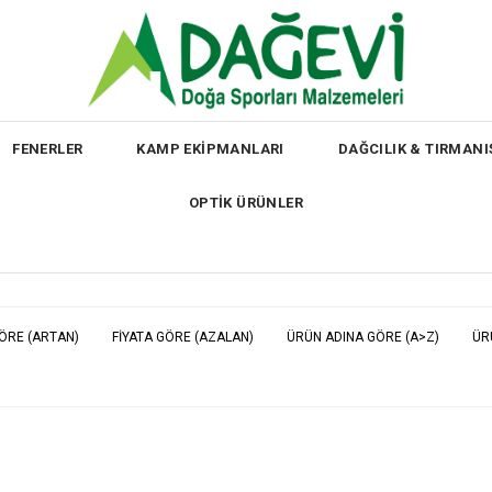
FENERLER
KAMP EKİPMANLARI
DAĞCILIK & TIRMANI
OPTİK ÜRÜNLER
GÖRE (ARTAN)
FIYATA GÖRE (AZALAN)
ÜRÜN ADINA GÖRE (A>Z)
ÜR