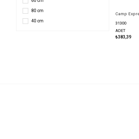
60 cm
80 cm
Camp Expre
40 cm
31300
ADET
₺383,39