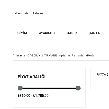
Hakkımızda
İletişim
GİYİM
AYAKKABI
ÇADIR
ÇANTA
Anasayfa
>
DAĞCILIK & TIRMANIŞ
>
İpler ve Perlonlar
>
Perlon
FIYATA 
FIYAT ARALIĞI
₺360,00 - ₺1.785,00