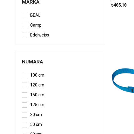
MARKA
₺485,18
BEAL
Camp
Edelweiss
NUMARA
100 cm
120 cm
150 cm
175 cm
30 cm
50 cm