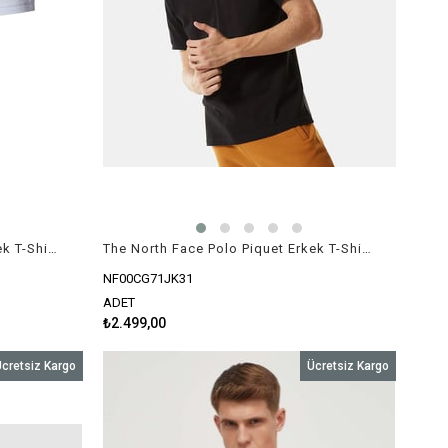
The North Face Polo Piquet Erkek T-Shirt Beyaz
The North Face Polo Piquet Erkek T-Shirt Siyah
NF00CG71JK31
ADET
₺2.499,00
cretsiz Kargo
Ücretsiz Kargo