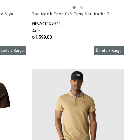
The North Face S/S Simple Dome Siyah Kadın T-Shirt
The North Face S/S Easy Sarı Kadın T-Shirt
NF0A4T1Q3R41
Adet
₺1.599,00
cretsiz Kargo
Ücretsiz Kargo