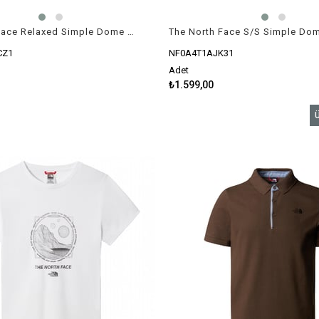
The North Face Relaxed Simple Dome Gülkurusu Kadın T-Shirt
CZ1
NF0A4T1AJK31
Adet
₺1.599,00
Ü