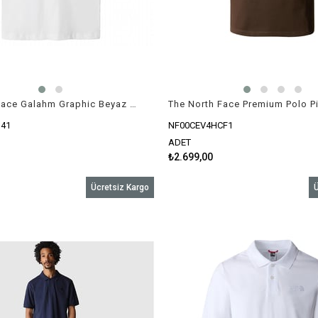
The North Face Galahm Graphic Beyaz Kadın T-Shirt
41
NF00CEV4HCF1
ADET
₺2.699,00
Ücretsiz Kargo
Ü