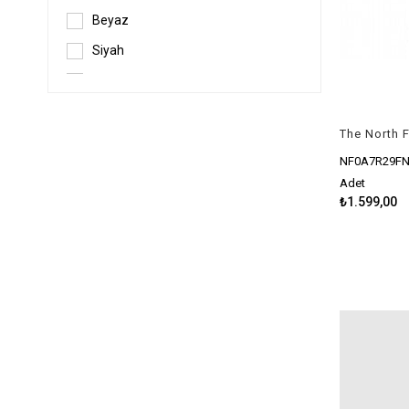
Beyaz
Siyah
Mavi
Kırmızı
Turuncu
NF0A7R29FN
Gri
Adet
Yeşil
₺1.599,00
Mavi