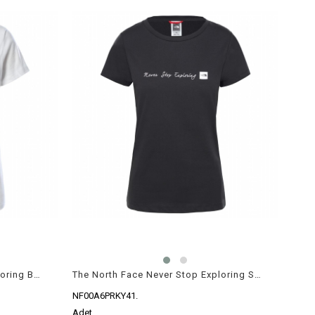
The North Face Never Stop Exploring Beyaz Kadın T-Shirt
The North Face Never Stop Exploring Siyah Kadın T-Shirt
NF00A6PRKY41.
Adet