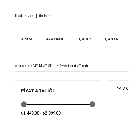
Hakkımızda
İletişim
GİYİM
AYAKKABI
ÇADIR
ÇANTA
Anasayfa
>
GİYİM
>
T-Shirt / Sweatshirt
>
T-shirt
FIYATA 
FIYAT ARALIĞI
₺1.449,00 - ₺2.999,00