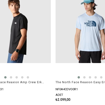
The North Face Reaxion Amp Crew Erkek T-Shirt Siyah
31
NF0A4CDVO0R1
ADET
₺2.099,00