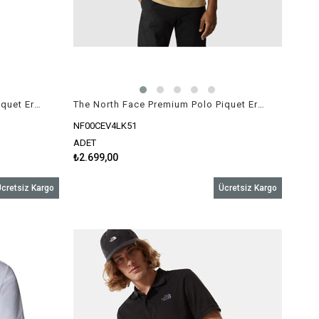
The North Face Premium Polo Piquet Erkek T-Shirt Kahverengi
The North Face Premium Polo Piquet Erkek T-Shirt Bej
NF00CEV4LK51
ADET
₺2.699,00
cretsiz Kargo
Ücretsiz Kargo