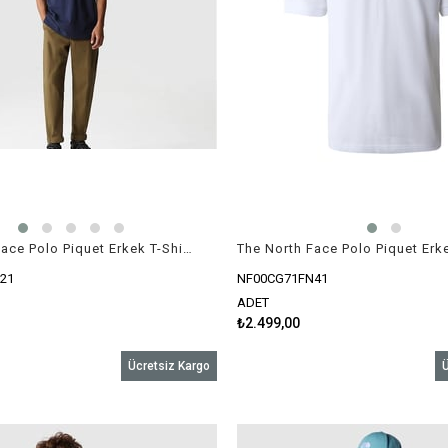
The North Face Polo Piquet Erkek T-Shirt Lacivert
21
NF00CG71FN41
ADET
₺2.499,00
Ücretsiz Kargo
Ü