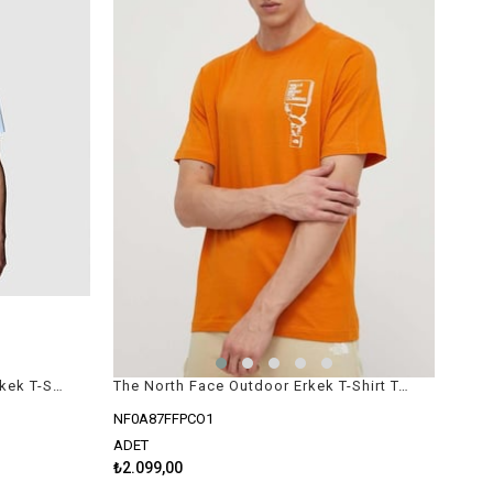
The North Face Reaxion Easy Erkek T-Shirt Mavi
The North Face Outdoor Erkek T-Shirt Turuncu
NF0A87FFPCO1
ADET
₺2.099,00