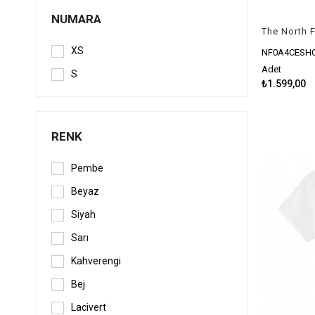
NUMARA
XS
NF0A4CESH
Adet
S
₺1.599,00
RENK
Pembe
Beyaz
Siyah
Sarı
Kahverengi
Bej
Lacivert