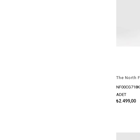
NF00CG718K
ADET
₺2.499,00