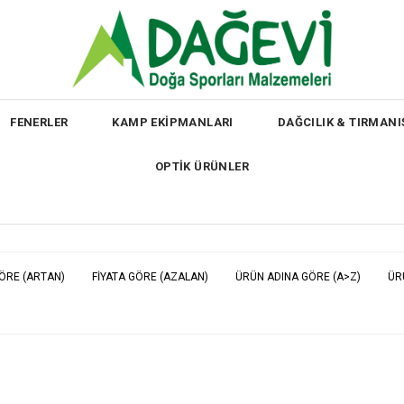
FENERLER
KAMP EKİPMANLARI
DAĞCILIK & TIRMANI
OPTİK ÜRÜNLER
GÖRE (ARTAN)
FIYATA GÖRE (AZALAN)
ÜRÜN ADINA GÖRE (A>Z)
ÜR