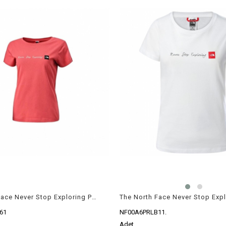
The North Face Never Stop Exploring Pembe Kadın T-Shirt
NF00A6PRLB11.
61
Adet