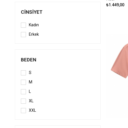
₺1.449,00
CINSIYET
Kadın
Erkek
BEDEN
S
M
L
XL
XXL