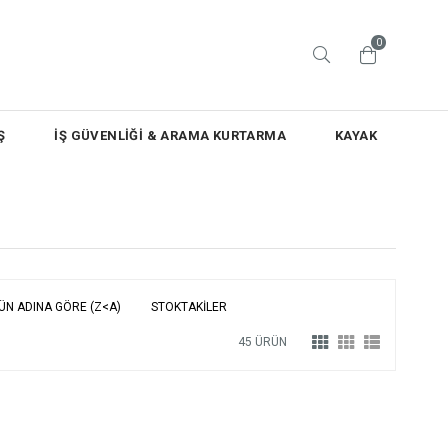
0
Ş
İŞ GÜVENLİĞİ & ARAMA KURTARMA
KAYAK
ÜN ADINA GÖRE (Z<A)
STOKTAKILER
45 ÜRÜN