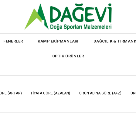
FENERLER
KAMP EKİPMANLARI
DAĞCILIK & TIRMANI
OPTİK ÜRÜNLER
GÖRE (ARTAN)
FIYATA GÖRE (AZALAN)
ÜRÜN ADINA GÖRE (A>Z)
ÜR