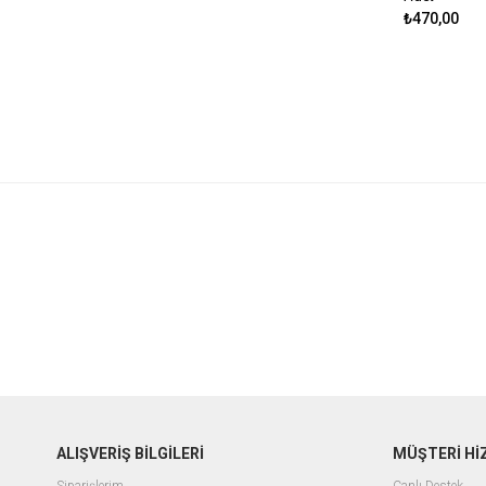
₺470,00
ALIŞVERİŞ BİLGİLERİ
MÜŞTERİ Hİ
Siparişlerim
Canlı Destek