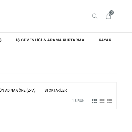
0
Ş
İŞ GÜVENLİĞİ & ARAMA KURTARMA
KAYAK
ÜN ADINA GÖRE (Z<A)
STOKTAKILER
1 ÜRÜN