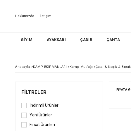
Hakkımızda
İletişim
GİYİM
AYAKKABI
ÇADIR
ÇANTA
Anasayfa
>
KAMP EKİPMANLARI
>
Kamp Mutfağı
>
Çatal & Kaşık & Bıçak
FIYATA 
FILTRELER
İndirimli Ürünler
Yeni Ürünler
Fırsat Ürünleri