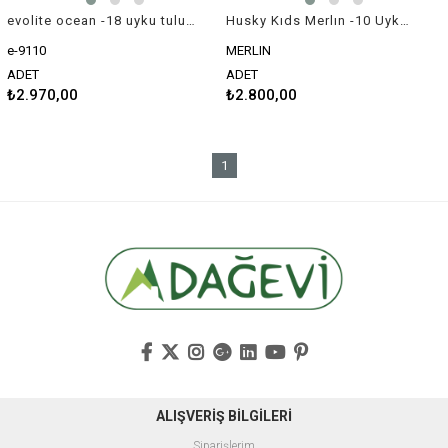
evolite ocean -18 uyku tulumu
Husky Kıds Merlın -10 Uyku Tulumu
e-9110
MERLIN
ADET
ADET
₺2.970,00
₺2.800,00
1
ALIŞVERİŞ BİLGİLERİ
Siparişlerim