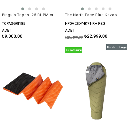
Pinguin Topas -25 BHPMicro 185 Gri Uyku Tulumu
The North Face Blue Kazoo Kaz Tüyü Uyku Tulumu -24°C
TOPASGRI185
NF0A52DY4K71-RH REG
ADET
ADET
₺9.000,00
₺22.999,00
₺25.499,00
Ücretsiz Kargo
Fırsat Ürünü