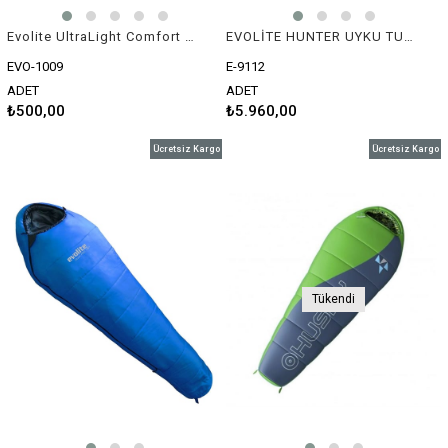
Evolite UltraLight Comfort Katlanır Mat
EVOLİTE HUNTER UYKU TULUMU
EVO-1009
E-9112
ADET
ADET
₺500,00
₺5.960,00
Ücretsiz Kargo
Ücretsiz Kargo
Tükendi