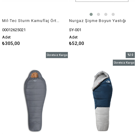
Mil-Tec Sturm Kamuflaj Örtü Woodand
Nurgaz Şişme Boyun Yastığı
00012625021
SY-001
Adet
Adet
₺305,00
₺52,00
%10
Ücretsiz Kargo
İndirim
Ücretsiz Kargo
%10İnd