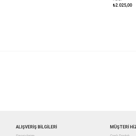
₺2.025,00
ALIŞVERİŞ BİLGİLERİ
MÜŞTERİ Hİ
Siparişlerim
Canlı Destek