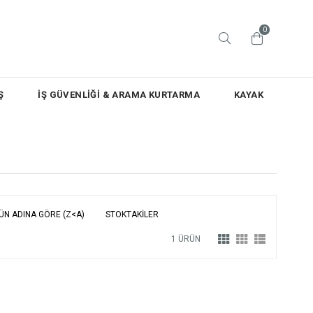
0
Ş
İŞ GÜVENLİĞİ & ARAMA KURTARMA
KAYAK
ÜN ADINA GÖRE (Z<A)
STOKTAKILER
1 ÜRÜN