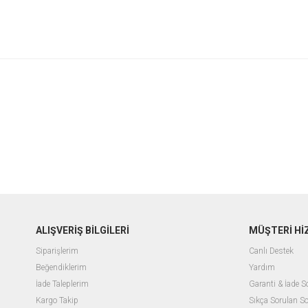
ALIŞVERİŞ BİLGİLERİ
MÜŞTERİ Hİ
Siparişlerim
Canlı Destek
Beğendiklerim
Yardım
İade Taleplerim
Garanti & İade 
Kargo Takip
Sıkça Sorulan So