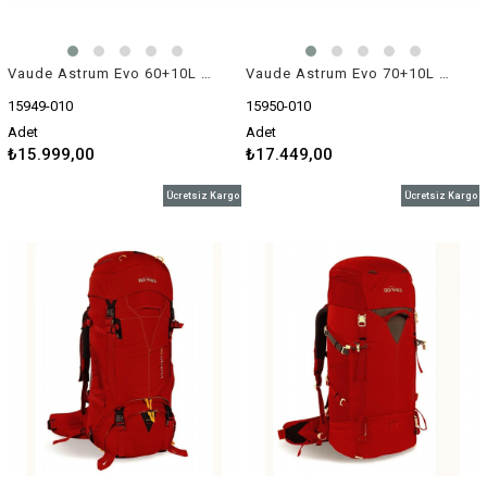
Vaude Astrum Evo 60+10L Trekking Sırt Çantası
Vaude Astrum Evo 70+10L Trekking Sırt Çantası
15949-010
15950-010
Adet
Adet
₺15.999,00
₺17.449,00
Ücretsiz Kargo
Ücretsiz Kargo