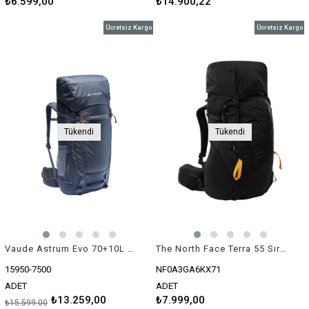
₺6.599,00
₺14.900,22
Ücretsiz Kargo
Ücretsiz Kargo
Tükendi
Tükendi
Vaude Astrum Evo 70+10L Trekking Sırt Çantası
The North Face Terra 55 Sırt Çantası
15950-7500
NF0A3GA6KX71
ADET
ADET
₺13.259,00
₺7.999,00
₺15.599,00