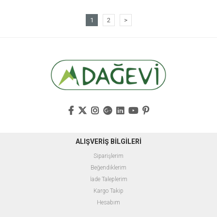
1
2
>
ALIŞVERİŞ BİLGİLERİ
Siparişlerim
Beğendiklerim
İade Taleplerim
Kargo Takip
Hesabım