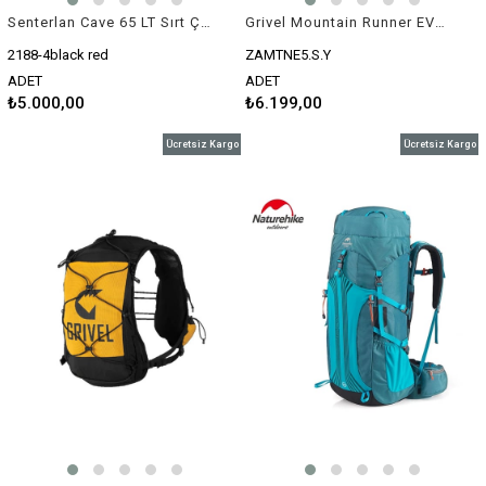
Senterlan Cave 65 LT Sırt Çantası (2188-4)
Grivel Mountain Runner EVO 5 Koşu Sırt Çantası
2188-4black red
ZAMTNE5.S.Y
ADET
ADET
₺5.000,00
₺6.199,00
Ücretsiz Kargo
Ücretsiz Kargo