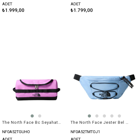
ADET
ADET
₺1.999,00
₺1.799,00
The North Face Bc Seyahat Çantası Pembe S
The North Face Jester Bel Çantası Mavi
NF0A52TGUHO
NF0A52TMTOJ1
ADET
ADET