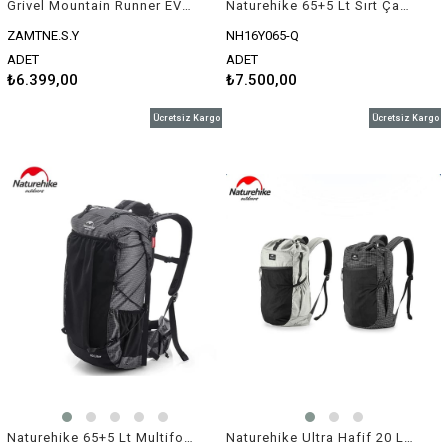
Grivel Mountain Runner EVO 10 Koşu Sırt Çantası
Naturehike 65+5 Lt Sırt Çantası
ZAMTNE.S.Y
NH16Y065-Q
ADET
ADET
₺6.399,00
₺7.500,00
Ücretsiz Kargo
Ücretsiz Kargo
Naturehike 65+5 Lt Multifonksiyonel Sırt Çantası
Naturehike Ultra Hafif 20 Lt Sırt Çantası