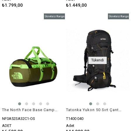
₺1.799,00
₺1.449,00
Ücretsiz Kargo
Ücretsiz Kargo
Tükendi
The North Face Base Camp Duffel Yeşil-Medium
Tatonka Yukon 50 Sırt Çantası
NF0A52SA32C1-OS
T1400 040
ADET
Adet