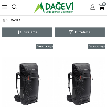
0
ÇANTA
Sıralama
Filtreleme
Ücretsiz Kargo
Ücretsiz Kargo