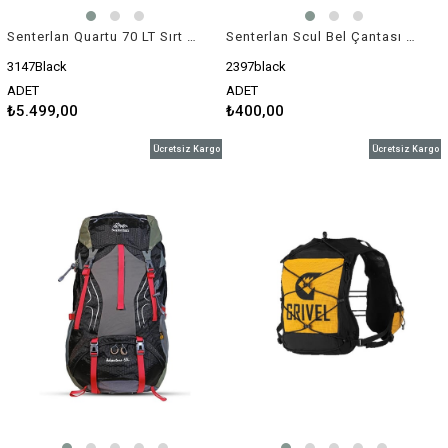
Senterlan Quartu 70 LT Sırt Çantası (3147)
Senterlan Scul Bel Çantası (2397)
3147Black
2397black
ADET
ADET
₺5.499,00
₺400,00
Ücretsiz Kargo
Ücretsiz Kargo