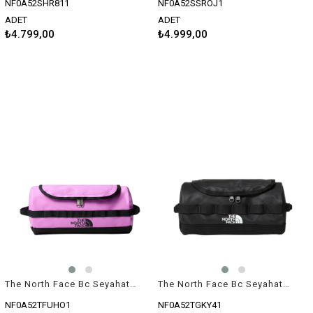
NF0A52SHR811
NF0A52SSROJ1
ADET
ADET
₺4.799,00
₺4.999,00
The North Face Bc Seyahat Makyaj Çantası L Pembe
The North Face Bc Seyahat Çantası S Siyah
NF0A52TFUHO1
NF0A52TGKY41