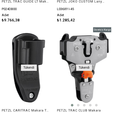
PETZL TRAC GUIDE LT Makara
PETZL JOKO CUSTOM Lanyard
P024DB00
L036XY I-45
Adet
Adet
₺9.766,38
₺1.285,42
Ücretsiz Kargo
Tükendi
Tükendi
PETZL CARITRAC Makara Tutucu (5'li Paket)
PETZL TRAC CLUB Makara