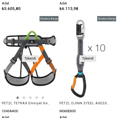
Adet
Adet
₺5.605,80
₺6.113,98
Ücretsiz Kargo
Ücretsiz Kargo
Tükendi
Tükendi
PETZL TETRAX Emniyet Kemeri
PETZL DJINN STEEL AXESS Express Set (10'lu Paket)
C043AA00
M060EB00
Adet
Adet