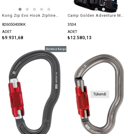
Kong Zip Evo Hook Zipline Makarası
Camp Golden Adventure Macera Parkı Emniyet Kemeri
826050400KK
3534
ADET
ADET
₺9.931,68
₺12.580,13
Ücretsiz Kargo
Tükendi