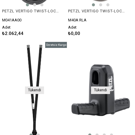
PETZL VERTIGO TWIST-LOCK Alüminyum Karabina
PETZL VERTIGO TWIST-LOCK Alüminyum Karabina
M041AA00
M40A RLA
Adet
Adet
₺2.062,44
₺0,00
Ücretsiz Kargo
Tükendi
Tükendi