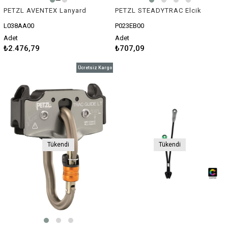
PETZL AVENTEX Lanyard
PETZL STEADYTRAC Elcik
L038AA00
P023EB00
Adet
Adet
₺2.476,79
₺707,09
Ücretsiz Kargo
Tükendi
Tükendi