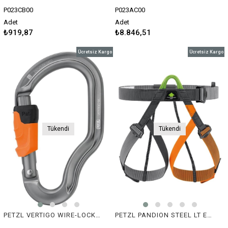
P023CB00
P023AC00
Adet
Adet
₺919,87
₺8.846,51
Ücretsiz Kargo
Ücretsiz Kargo
Tükendi
Tükendi
PETZL VERTIGO WIRE-LOCK Karabina
PETZL PANDION STEEL LT Emniyet Kemeri