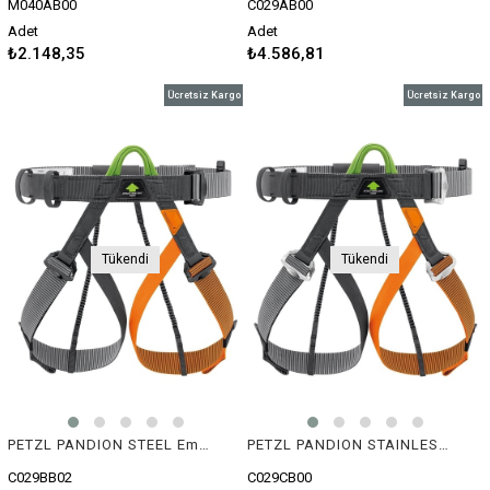
M040AB00
C029AB00
Adet
Adet
₺2.148,35
₺4.586,81
Ücretsiz Kargo
Ücretsiz Kargo
Tükendi
Tükendi
PETZL PANDION STEEL Emniyet Kemeri
PETZL PANDION STAINLESS STEEL Emniyet Kemeri
C029BB02
C029CB00