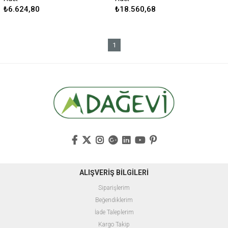
₺6.624,80
₺18.560,68
1
ALIŞVERİŞ BİLGİLERİ
Siparişlerim
Beğendiklerim
İade Taleplerim
Kargo Takip