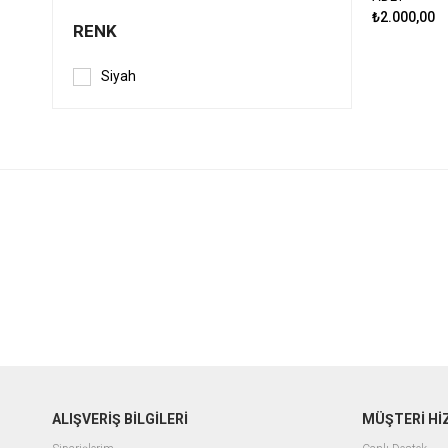
Bilgisayar Çantası
₺2.000,00
RENK
Seyahat Çantaları
Su Taşıma Sistemli Çanta
Siyah
Malzeme ve İp Çantaları
İlk Yardım Çantası
Çanta Aksesuar
ALIŞVERİŞ BİLGİLERİ
MÜŞTERİ Hİ