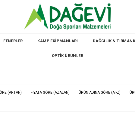
FENERLER
KAMP EKİPMANLARI
DAĞCILIK & TIRMANI
OPTİK ÜRÜNLER
GÖRE (ARTAN)
FIYATA GÖRE (AZALAN)
ÜRÜN ADINA GÖRE (A>Z)
ÜR