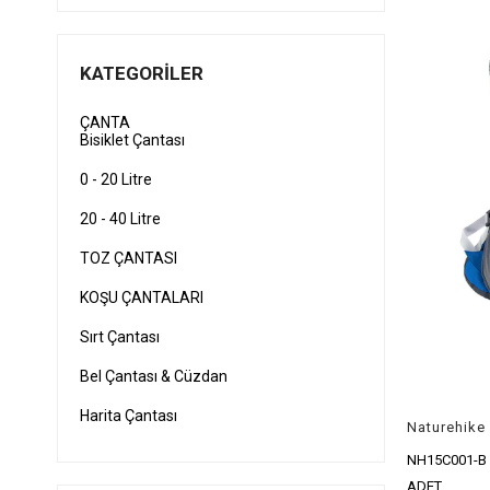
KATEGORILER
ÇANTA
Bisiklet Çantası
0 - 20 Litre
20 - 40 Litre
TOZ ÇANTASI
KOŞU ÇANTALARI
Sırt Çantası
Bel Çantası & Cüzdan
Harita Çantası
Naturehike 
Su Geçirmez Çanta
NH15C001-B
ADET