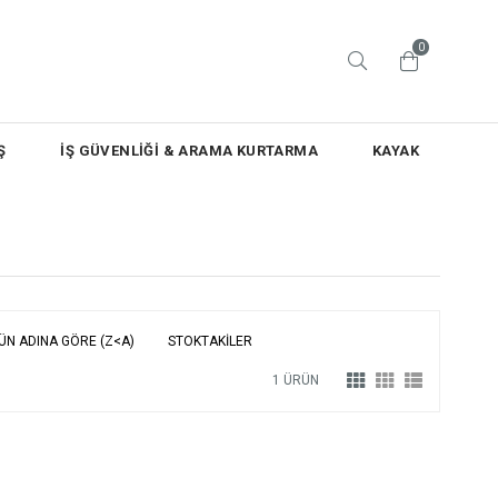
0
Ş
İŞ GÜVENLİĞİ & ARAMA KURTARMA
KAYAK
ÜN ADINA GÖRE (Z<A)
STOKTAKILER
1 ÜRÜN