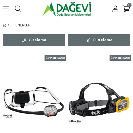
0
FENERLER
Sıralama
Filtreleme
Ücretsiz Kargo
Ücretsiz Kargo