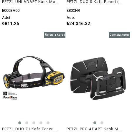
PETZL UNI ADAPT Kask Montaj Aparatı
PETZL DUO S Kafa Feneri (1100 lümen)
E000BA00
E80CHR
Adet
Adet
₺811,26
₺24.346,32
Ücretsiz Kargo
Ücretsiz Kargo
PETZL DUO Z1 Kafa Feneri (360 lümen)
PETZL PRO ADAPT Kask Montaj Aparatı