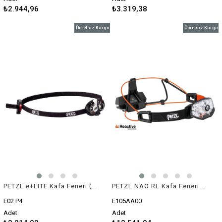
₺2.944,96
₺3.319,38
Ücretsiz Kargo
Ücretsiz Kargo
PETZL e+LITE Kafa Feneri (40 lümen)
PETZL NAO RL Kafa Feneri (1500 lümen)
E02 P4
E105AA00
Adet
Adet