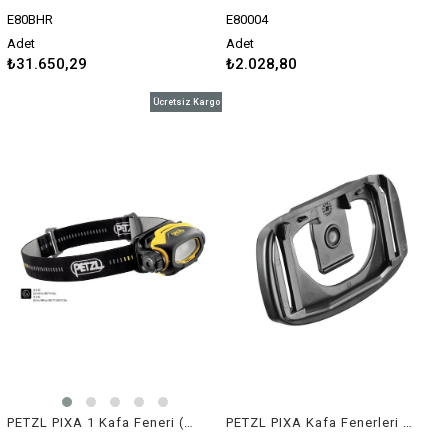
E80BHR
E80004
Adet
Adet
₺31.650,29
₺2.028,80
Ücretsiz Kargo
PETZL PIXA 1 Kafa Feneri (60 lümen)
PETZL PIXA Kafa Fenerleri İçin Kask Montaj Aparatı