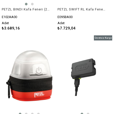
PETZL BINDI Kafa Feneri (200 lümen)
PETZL SWIFT RL Kafa Feneri (900 Lümen)
E102AA00
E095BA00
Adet
Adet
₺3.689,16
₺7.729,04
Ücretsiz Kargo