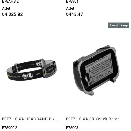
E78AHB 2
E78901
Adet
Adet
₺4.325,82
₺443,47
Ücretsiz Kargo
PETZL PIXA HEADBAND Pixa Serisi İçin Yedek Kafa Bandı
PETZL PIXA 3R Yedek Batarya
E78900 2
E78003