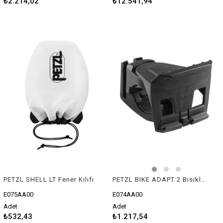
₺2.214,02
₺12.541,94
PETZL SHELL LT Fener Kılıfı
PETZL BIKE ADAPT 2 Bisiklet Montaj Aparatı
E075AA00
E074AA00
Adet
Adet
₺532,43
₺1.217,54