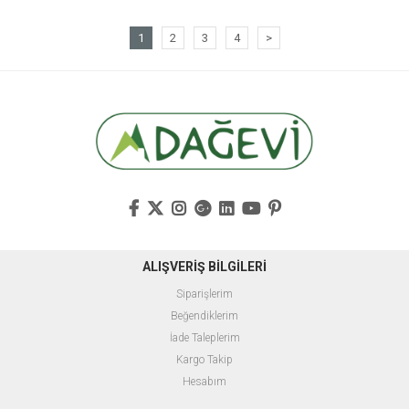
1
2
3
4
>
ALIŞVERİŞ BİLGİLERİ
Siparişlerim
Beğendiklerim
İade Taleplerim
Kargo Takip
Hesabım