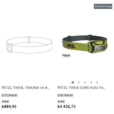
Ücretsiz Kargo
PETZL TIKKA, TIKKINA ve ACTIK Serileri İçin Yedek Kafa Bandı
PETZL TIKKA CORE Kafa Feneri (450 lümen)
E072AA00
E067AA00
Adet
Adet
₺884,95
₺4.426,73