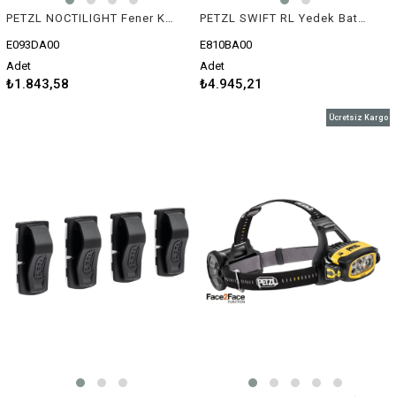
PETZL NOCTILIGHT Fener Kılıfı
PETZL SWIFT RL Yedek Batarya (Micro USB)
E093DA00
E810BA00
Adet
Adet
₺1.843,58
₺4.945,21
Ücretsiz Kargo