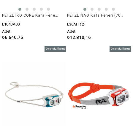
PETZL IKO CORE Kafa Feneri (500 lümen)
PETZL NAO Kafa Feneri (700 lümen)
E104BA00
E36AHR 2
Adet
Adet
₺6.640,75
₺12.810,16
Ücretsiz Kargo
Ücretsiz Kargo