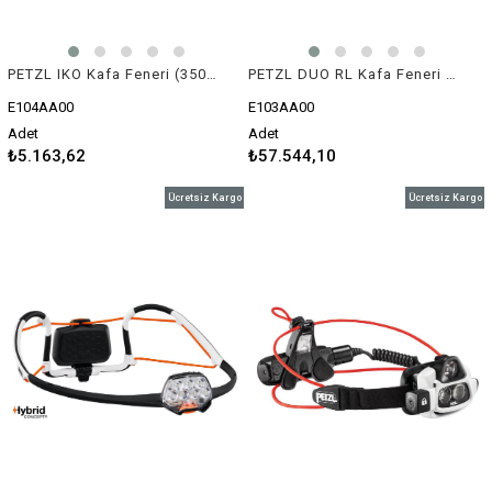
PETZL IKO Kafa Feneri (350 lümen)
PETZL DUO RL Kafa Feneri (2800 lümen)
E104AA00
E103AA00
Adet
Adet
₺5.163,62
₺57.544,10
Ücretsiz Kargo
Ücretsiz Kargo