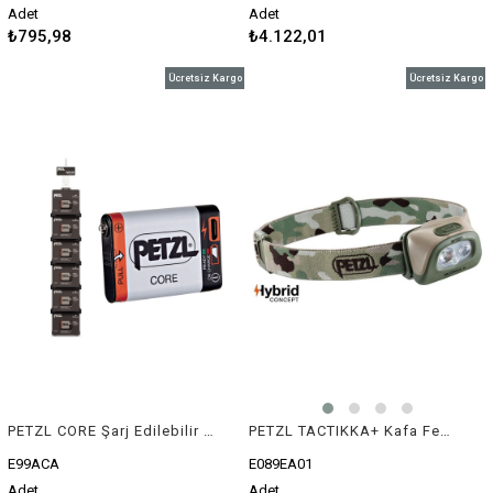
Adet
Adet
₺795,98
₺4.122,01
Ücretsiz Kargo
Ücretsiz Kargo
PETZL CORE Şarj Edilebilir Batarya
PETZL TACTIKKA+ Kafa Feneri (350 lümen)
E99ACA
E089EA01
Adet
Adet