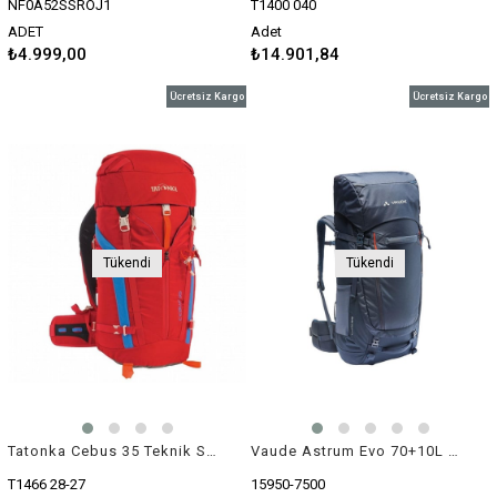
NF0A52SSROJ1
T1400 040
ADET
Adet
₺4.999,00
₺14.901,84
Ücretsiz Kargo
Ücretsiz Kargo
Tükendi
Tükendi
Tatonka Cebus 35 Teknik Sırt Çantası
Vaude Astrum Evo 70+10L Trekking Sırt Çantası
T1466 28-27
15950-7500