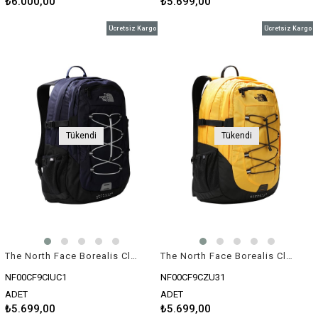
₺6.000,00
₺5.699,00
Ücretsiz Kargo
Ücretsiz Kargo
Tükendi
Tükendi
The North Face Borealis Classic Lacivert/Gri Çanta
The North Face Borealis Classic Sarı/Siyah Çanta
NF00CF9CIUC1
NF00CF9CZU31
ADET
ADET
₺5.699,00
₺5.699,00