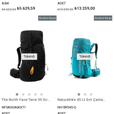
Adet
ADET
₺5.629,59
₺13.259,00
₺6.623,04
₺15.599,00
Ücretsiz Kargo
Ücretsiz Kargo
Tükendi
Tükendi
The North Face Terra 55 Sırt Çantası
Naturehike 45 Lt Sırt Çantası
NF0A3GA6KX71
NH18Y045-Q
ADET
ADET