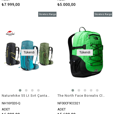
₺7.999,00
₺5.000,00
Ücretsiz Kargo
Ücretsiz Kargo
Tükendi
Tükendi
Naturehike 55 Lt Sırt Çantası
The North Face Borealis Classic Yeşil/Siyah Çanta
NH16Y020-Q
NF00CF9CC321
ADET
ADET