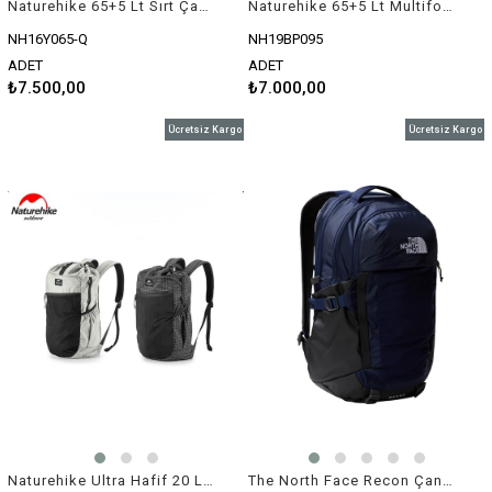
Naturehike 65+5 Lt Sırt Çantası
Naturehike 65+5 Lt Multifonksiyonel Sırt Çantası
NH16Y065-Q
NH19BP095
ADET
ADET
₺7.500,00
₺7.000,00
Ücretsiz Kargo
Ücretsiz Kargo
Naturehike Ultra Hafif 20 Lt Sırt Çantası
The North Face Recon Çanta Lacivert