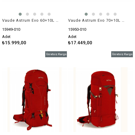
Vaude Astrum Evo 60+10L Trekking Sırt Çantası
Vaude Astrum Evo 70+10L Trekking Sırt Çantası
15949-010
15950-010
Adet
Adet
₺15.999,00
₺17.449,00
Ücretsiz Kargo
Ücretsiz Kargo