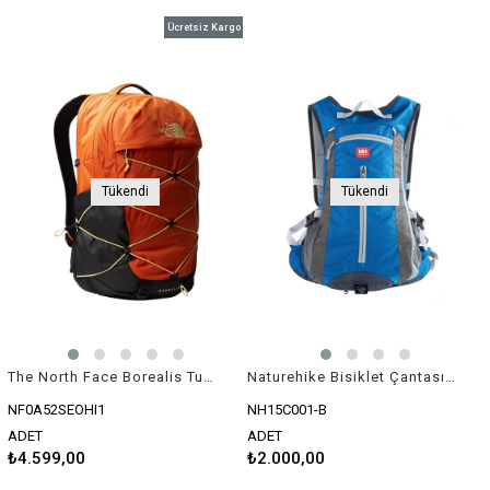
Ücretsiz Kargo
Tükendi
Tükendi
The North Face Borealis Turuncu/Siyah Çanta
Naturehike Bisiklet Çantası 15 Lt
NF0A52SEOHI1
NH15C001-B
ADET
ADET
₺4.599,00
₺2.000,00