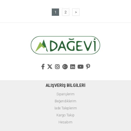
1
2
>
ALIŞVERİŞ BİLGİLERİ
Siparişlerim
Beğendiklerim
İade Taleplerim
Kargo Takip
Hesabım