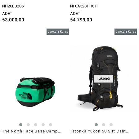
NH20BB206
NF0A52SHR811
ADET
ADET
₺3.000,00
₺4.799,00
Ücretsiz Kargo
Ücretsiz Kargo
Tükendi
The North Face Base Camp Duffel Yeşil
Tatonka Yukon 50 Sırt Çantası