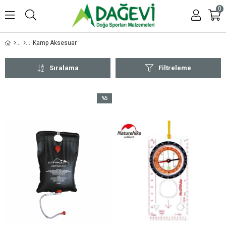
0
Kamp Aksesuar
Sıralama
Filtreleme
%5
İndirim
%5İndirim