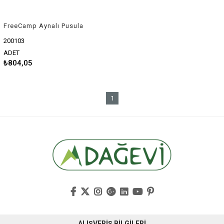
FreeCamp Aynalı Pusula
200103
ADET
₺804,05
1
ALIŞVERİŞ BİLGİLERİ