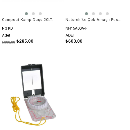
Campout Kamp Duşu 20LT.
Naturehike Çok Amaçlı Pusula
NG KD
NH15A00A-F
Adet
ADET
₺285,00
₺600,00
₺300,00