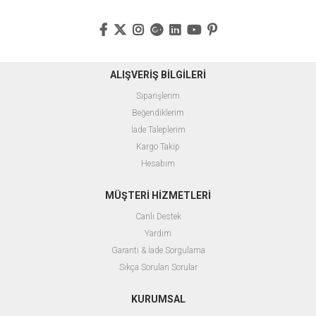
ALIŞVERİŞ BİLGİLERİ
Siparişlerim
Beğendiklerim
İade Taleplerim
Kargo Takip
Hesabım
MÜŞTERİ HİZMETLERİ
Canlı Destek
Yardım
Garanti & İade Sorgulama
Sıkça Sorulan Sorular
KURUMSAL