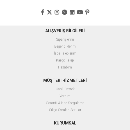
ALIŞVERİŞ BİLGİLERİ
Siparişlerim
Beğendiklerim
İade Taleplerim
Kargo Takip
Hesabım
MÜŞTERİ HİZMETLERİ
Canlı Destek
Yardım
Garanti & İade Sorgulama
Sıkça Sorulan Sorular
KURUMSAL