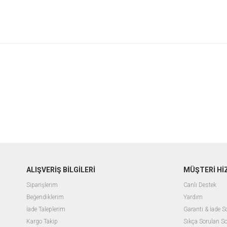
ALIŞVERİŞ BİLGİLERİ
MÜŞTERİ Hİ
Siparişlerim
Canlı Destek
Beğendiklerim
Yardım
İade Taleplerim
Garanti & İade 
Kargo Takip
Sıkça Sorulan So