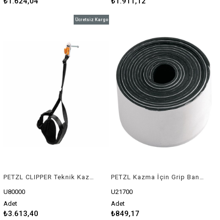
₺1.624,04
₺1.911,12
Ücretsiz Kargo
PETZL CLIPPER Teknik Kazma Bilek Perlonu
PETZL Kazma İçin Grip Bant (Rulo)
U80000
U21700
Adet
Adet
₺3.613,40
₺849,17