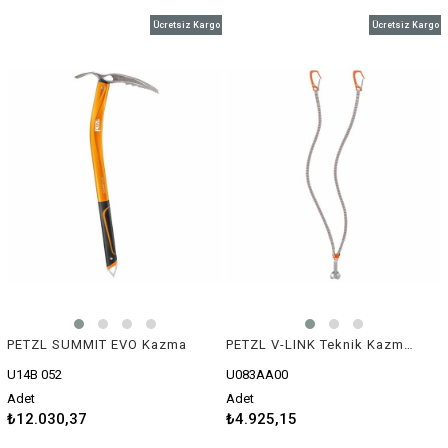
Ücretsiz Kargo
Ücretsiz Kargo
PETZL SUMMIT EVO Kazma
PETZL V-LINK Teknik Kazma İçin Perlon
U14B 052
U083AA00
Adet
Adet
₺12.030,37
₺4.925,15