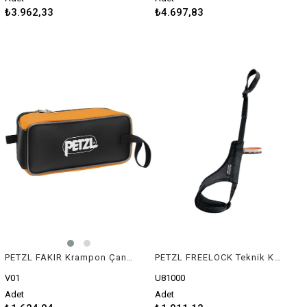
₺3.962,33
₺4.697,83
PETZL FAKIR Krampon Çantası
PETZL FREELOCK Teknik Kazma Bilek Perlonu
V01
U81000
Adet
Adet