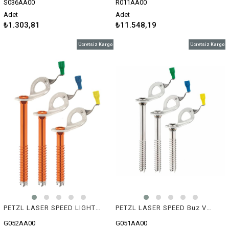
S036AA00
R011AA00
Adet
Adet
₺1.303,81
₺11.548,19
Ücretsiz Kargo
Ücretsiz Kargo
PETZL LASER SPEED LIGHT Buz Vidası
PETZL LASER SPEED Buz Vidası
G052AA00
G051AA00