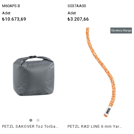
M60APS B
S037AA00
Adet
Adet
₺10.673,69
₺3.207,66
Ücretsiz Kargo
PETZL SAKOVER Toz Torbası Çantası
PETZL RAD LINE 6 mm Yardımcı İp