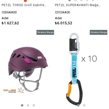
PETZL TORSE Croll Sabitleyici Omuz Askısı
PETZL SUPERAVANTI Mağaracılık Emniyet Kemeri
C026AA00
C012AA00
Adet
Adet
₺1.627,62
₺6.015,52
Ücretsiz Kargo
Ücretsiz Kargo