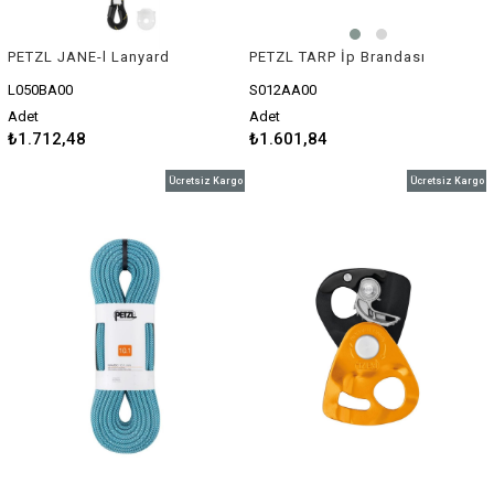
PETZL JANE-l Lanyard
PETZL TARP İp Brandası
L050BA00
S012AA00
Adet
Adet
₺1.712,48
₺1.601,84
Ücretsiz Kargo
Ücretsiz Kargo