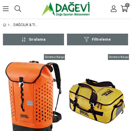
0
DAĞCILIK & TIRMANIŞ
Sıralama
Filtreleme
Ücretsiz Kargo
Ücretsiz Kargo