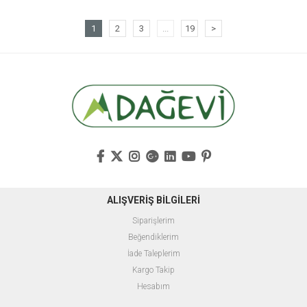
1
2
3
...
19
>
ALIŞVERİŞ BİLGİLERİ
Siparişlerim
Beğendiklerim
İade Taleplerim
Kargo Takip
Hesabım