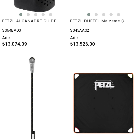
PETZL ALCANADRE GUIDE 45 Kanyon Çantası
PETZL DUFFEL Malzeme Çantası
S064BA00
S045AA02
Adet
Adet
₺13.074,09
₺13.526,00