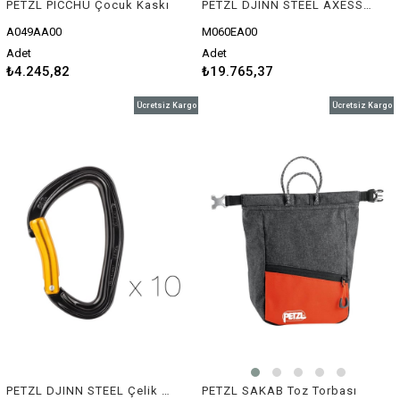
PETZL PICCHU Çocuk Kaskı
PETZL DJINN STEEL AXESS Express Set (10'lu Paket)
A049AA00
M060EA00
Adet
Adet
₺4.245,82
₺19.765,37
Ücretsiz Kargo
Ücretsiz Kargo
PETZL DJINN STEEL Çelik Karabina (10'lu paket)
PETZL SAKAB Toz Torbası