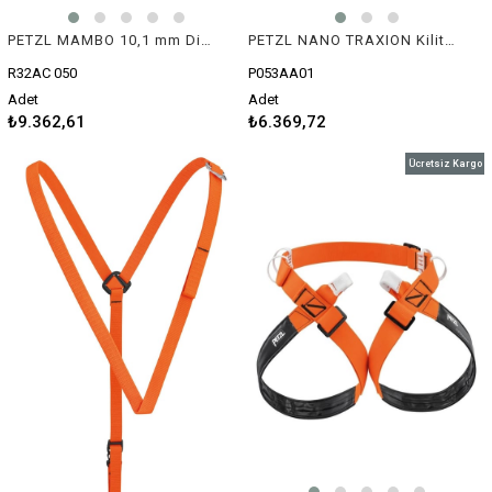
PETZL MAMBO 10,1 mm Dinamik İp
PETZL NANO TRAXION Kilitli Makara
R32AC 050
P053AA01
Adet
Adet
₺9.362,61
₺6.369,72
Ücretsiz Kargo