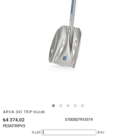
ARVA SKI TRIP Kürek
₺4.374,02
3700507913519
PESKITRIPV3
Azalt
Artır