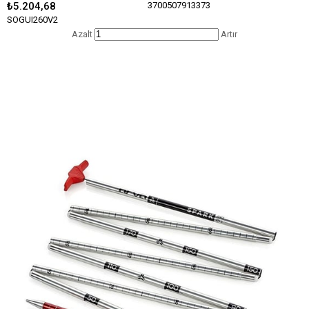
₺5.204,68
3700507913373
SOGUI260V2
Azalt
Artır