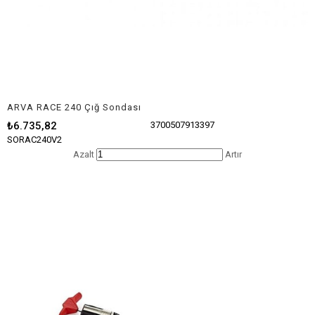
ARVA RACE 240 Çığ Sondası
₺6.735,82
3700507913397
SORAC240V2
Azalt
Artır