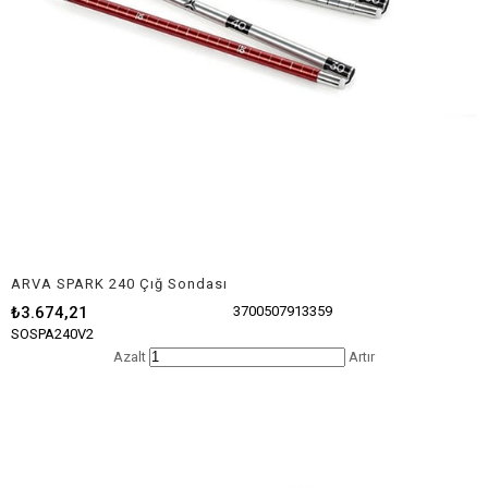
ARVA SPARK 240 Çığ Sondası
₺3.674,21
3700507913359
SOSPA240V2
Azalt
Artır