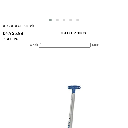
ARVA AXE Kürek
₺4.956,88
3700507913526
PEAXEV6
Azalt
Artır