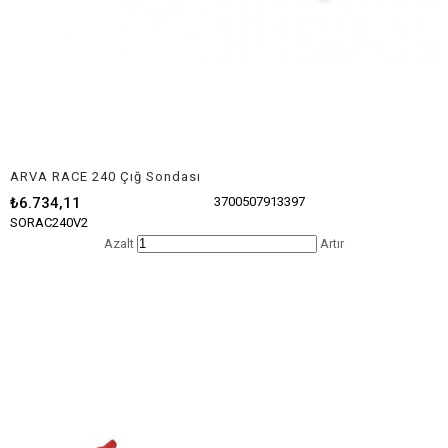
ARVA RACE 240 Çığ Sondası
₺6.734,11
3700507913397
SORAC240V2
Azalt
Artır