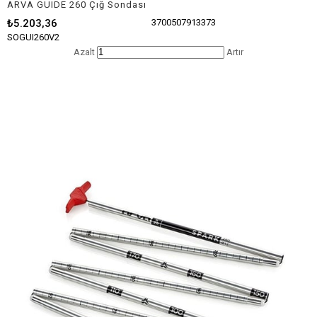
ARVA GUIDE 260 Çığ Sondası
₺5.203,36
3700507913373
SOGUI260V2
Azalt
Artır