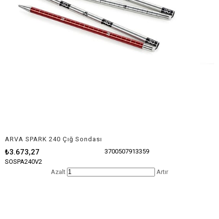
ARVA SPARK 240 Çığ Sondası
₺3.673,27
3700507913359
SOSPA240V2
Azalt
Artır