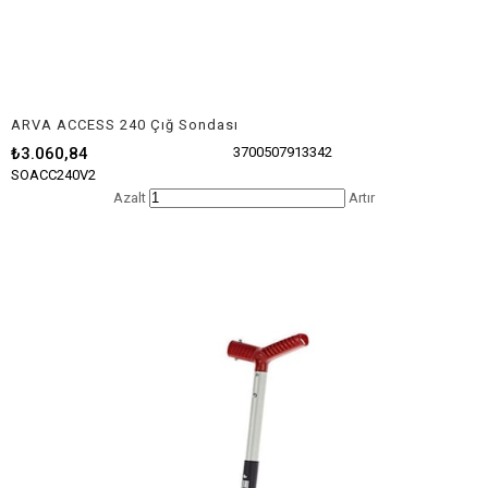
ARVA ACCESS 240 Çığ Sondası
₺3.060,84
3700507913342
SOACC240V2
Azalt
Artır