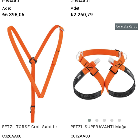
P053AA01
G063AA01
Adet
Adet
₺6.398,06
₺2.260,79
Ücretsiz Kargo
PETZL TORSE Croll Sabitleyici Omuz Askısı
PETZL SUPERAVANTI Mağaracılık Emniyet Kemeri
C026AA00
C012AA00