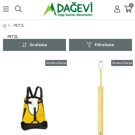
0
PETZL
PETZL
Sıralama
Filtreleme
Ücretsiz Kargo
Ücretsiz Kargo