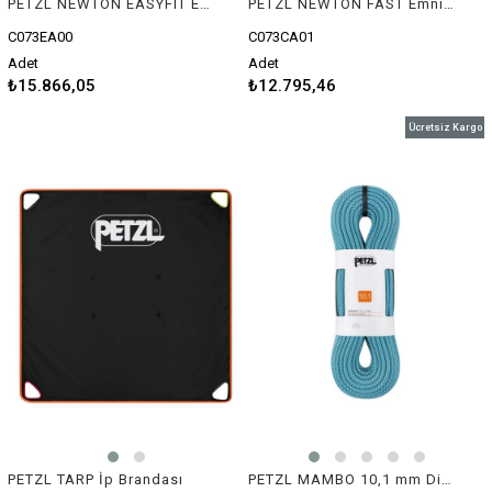
PETZL NEWTON EASYFIT Emniyet Kemeri - Avrupa Versiyonu
PETZL NEWTON FAST Emniyet Kemeri - Avrupa Versiyonu
C073EA00
C073CA01
Adet
Adet
₺15.866,05
₺12.795,46
Ücretsiz Kargo
PETZL TARP İp Brandası
PETZL MAMBO 10,1 mm Dinamik İp