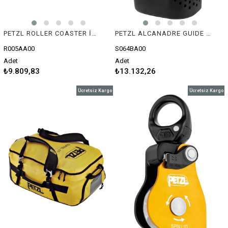
PETZL ROLLER COASTER İp Koruyucu
PETZL ALCANADRE GUIDE 45 Kanyon Çantası
R005AA00
S064BA00
Adet
Adet
₺9.809,83
₺13.132,26
Ücretsiz Kargo
Ücretsiz Kargo