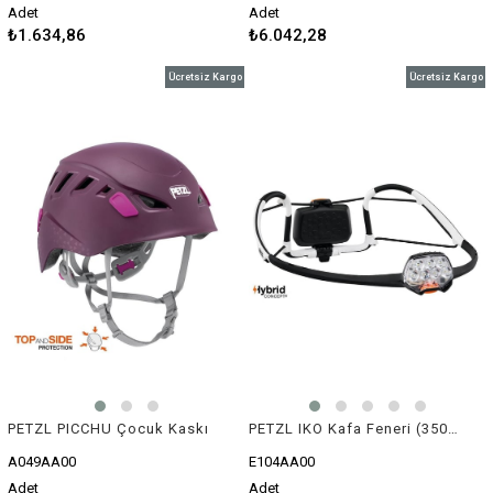
Adet
Adet
₺1.634,86
₺6.042,28
Ücretsiz Kargo
Ücretsiz Kargo
PETZL PICCHU Çocuk Kaskı
PETZL IKO Kafa Feneri (350 lümen)
A049AA00
E104AA00
Adet
Adet