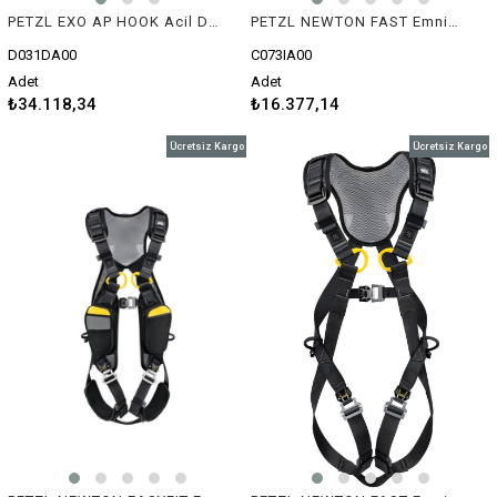
PETZL EXO AP HOOK Acil Durum Kaçış Kiti
PETZL NEWTON FAST Emniyet Kemeri - Uluslararası Versiyon (Siyah)
D031DA00
C073IA00
Adet
Adet
₺34.118,34
₺16.377,14
Ücretsiz Kargo
Ücretsiz Kargo