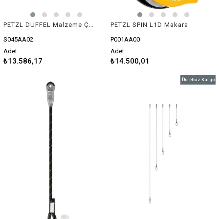
PETZL DUFFEL Malzeme Çantası
PETZL SPIN L1D Makara
S045AA02
P001AA00
Adet
Adet
₺13.586,17
₺14.500,01
Ücretsiz Kargo