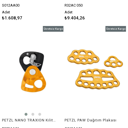
S012AA00
R32AC 050
Adet
Adet
₺1.608,97
₺9.404,26
Ücretsiz Kargo
Ücretsiz Kargo
PETZL NANO TRAXION Kilitli Makara
PETZL PAW Dağıtım Plakası