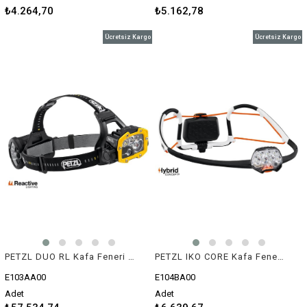
₺4.264,70
₺5.162,78
Ücretsiz Kargo
Ücretsiz Kargo
PETZL DUO RL Kafa Feneri (2800 lümen)
PETZL IKO CORE Kafa Feneri (500 lümen)
E103AA00
E104BA00
Adet
Adet