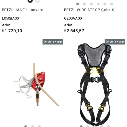
PETZL JANE-l Lanyard
PETZL WIRE STROP Çelik Sapan
L050BA00
G200AA00
Adet
Adet
₺1.720,10
₺2.845,57
Ücretsiz Kargo
Ücretsiz Kargo