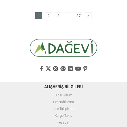
1
2
3
...
37
>
ALIŞVERİŞ BİLGİLERİ
Siparişlerim
Beğendiklerim
İade Taleplerim
Kargo Takip
Hesabım