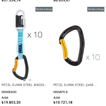
₺57.534,74
₺6.639,67
Ücretsiz Kargo
Ücretsiz Kargo
PETZL DJINN STEEL AXESS Express Set (10'lu Paket)
PETZL DJINN STEEL Çelik Karabina (10'lu paket)
M060EA00
M60APS B
Adet
Adet
₺19.853,30
₺10.721,18