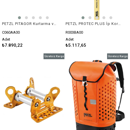
PETZL PITAGOR Kurtarma ve Tahliye Üçgeni
PETZL PROTEC PLUS İp Koruyucu
C060AA00
R003BA00
Adet
Adet
₺7.890,22
₺5.117,65
Ücretsiz Kargo
Ücretsiz Kargo