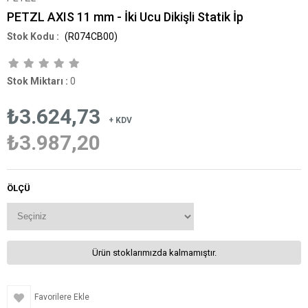
PETZL AXIS 11 mm - İki Ucu Dikişli Statik İp
(R074CB00)
Stok Miktarı
:
0
₺3.624,73
+ KDV
₺3.987,20
ÖLÇÜ
Ürün stoklarımızda kalmamıştır.
Favorilere Ekle