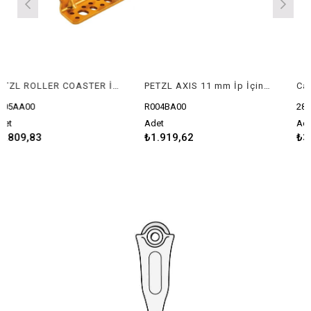
PETZL ROLLER COASTER İp Koruyucu
PETZL AXIS 11 mm İp İçin Tanımlama Etiketi
0
R004BA00
2813
Adet
Adet
83
₺1.919,62
₺39.792,