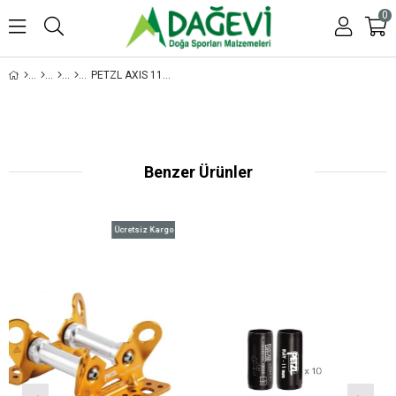
0
PETZL AXIS 11 MM - İKI UCU DIKIŞLI STATIK İP
Benzer Ürünler
Ücretsiz Kargo