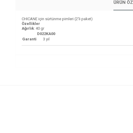
ÜRÜN ÖZ
CHICANE için sürtünme pimleri (2’li paket)
Özellikler
Ağırlık
: 40 gr
D022KA00
Garanti
3 yıl