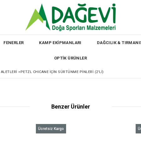
FENERLER
KAMP EKİPMANLARI
DAĞCILIK & TIRMANI
OPTİK ÜRÜNLER
Ş ALETLERI
>
PETZL CHICANE İÇIN SÜRTÜNME PINLERI (2'LI)
Benzer Ürünler
Ücretsiz Kargo
Ü