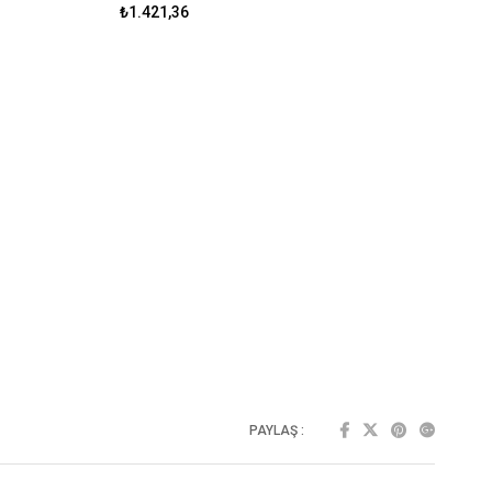
₺1.421,36
PAYLAŞ :