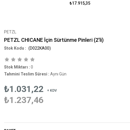
₺17.915,35
PETZL
PETZL CHICANE İçin Sürtünme Pinleri (2'li)
(D022KA00)
Stok Miktarı
:
0
Tahmini Teslim Süresi
:
Aynı Gün
₺1.031,22
+ KDV
₺1.237,46