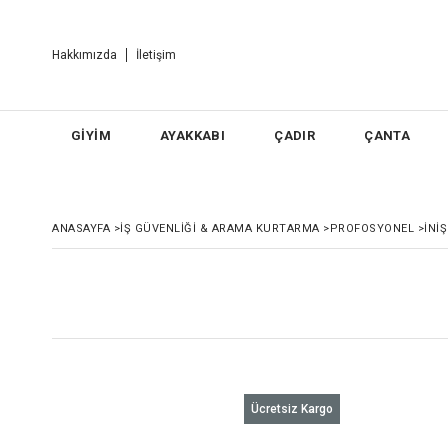
Hakkımızda
İletişim
GİYİM
AYAKKABI
ÇADIR
ÇANTA
ANASAYFA
>
İŞ GÜVENLİĞİ & ARAMA KURTARMA
>
PROFOSYONEL
>
İNI
rgo
Ücretsiz Kargo