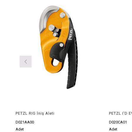
PETZL RIG İniş Aleti
PETZL I'D E
D021AA00
D020CA01
Adet
Adet