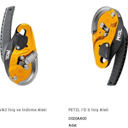
VAC İniş ve İndirme Aleti
PETZL I'D S İniş Aleti
D020AA00
Adet