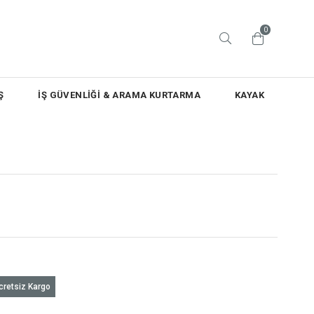
0
Ş
İŞ GÜVENLİĞİ & ARAMA KURTARMA
KAYAK
cretsiz Kargo