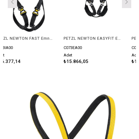
PETZL NEWTON FAST Emniyet Kemeri - Uluslararası Versiyon (Siyah)
PETZL NEWTON EASYFIT Emniyet Kemeri - Avrupa Versiyonu
C073EA00
C073CA01
Adet
Adet
14
₺15.866,05
₺12.795,4