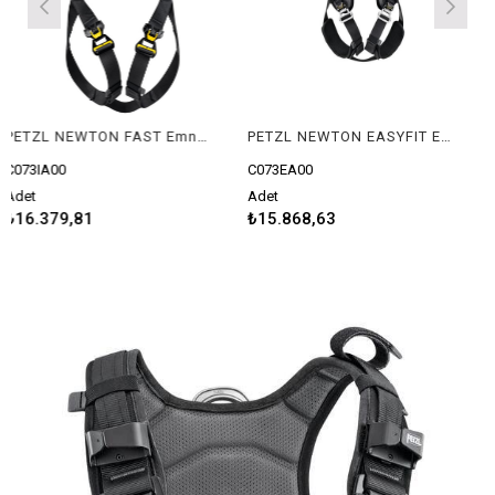
PETZL NEWTON FAST Emniyet Kemeri - Uluslararası Versiyon (Siyah)
PETZL NEWTON EASYFIT Emniyet Kemeri - Avrupa Versiyonu
0
C073EA00
C073CA01
Adet
Adet
9,81
₺15.868,63
₺12.797,