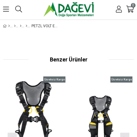
0
PETZL VOLT EMNIYET KEMERI - ULUSLARARASI VERSIYON
Benzer Ürünler
Ücretsiz Kargo
Ücretsiz Kargo