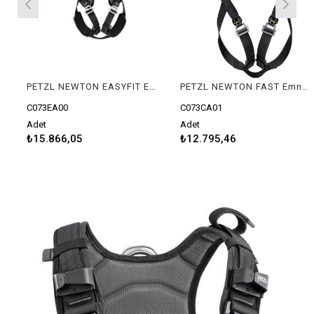
PETZL NEWTON EASYFIT Emniyet Kemeri - Avrupa Versiyonu
PETZL NEWTON FAST Emniyet Kemeri - Avrupa Versiyonu
C073EA00
C073CA01
Adet
Adet
₺15.866,05
₺12.795,46