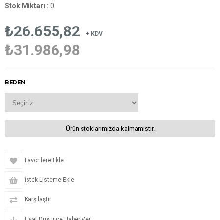
Stok Miktarı
:
0
₺26.655,82
+ KDV
₺31.986,98
BEDEN
Ürün stoklarımızda kalmamıştır.
Favorilere Ekle
İstek Listeme Ekle
Karşılaştır
Fiyat Düşünce Haber Ver